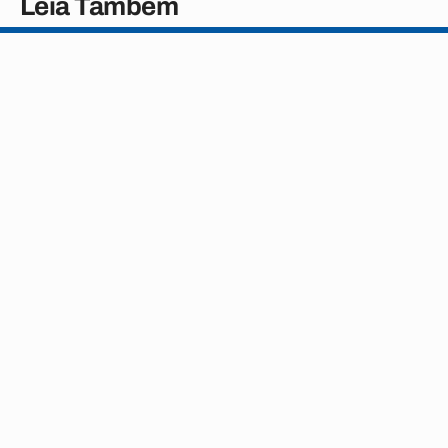
Leia Também