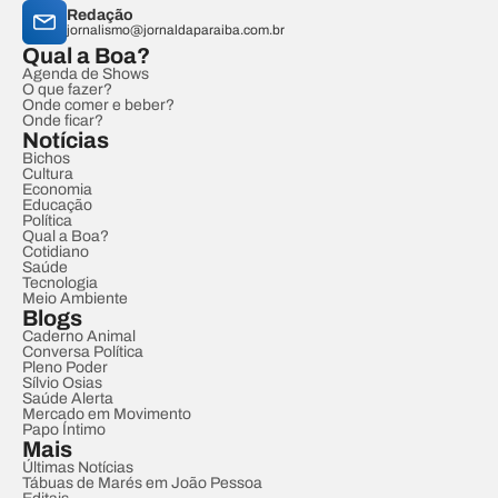
Redação
jornalismo@jornaldaparaiba.com.br
Qual a Boa?
Agenda de Shows
O que fazer?
Onde comer e beber?
Onde ficar?
Notícias
Bichos
Cultura
Economia
Educação
Política
Qual a Boa?
Cotidiano
Saúde
Tecnologia
Meio Ambiente
Blogs
Caderno Animal
Conversa Política
Pleno Poder
Sílvio Osias
Saúde Alerta
Mercado em Movimento
Papo Íntimo
Mais
Últimas Notícias
Tábuas de Marés em João Pessoa