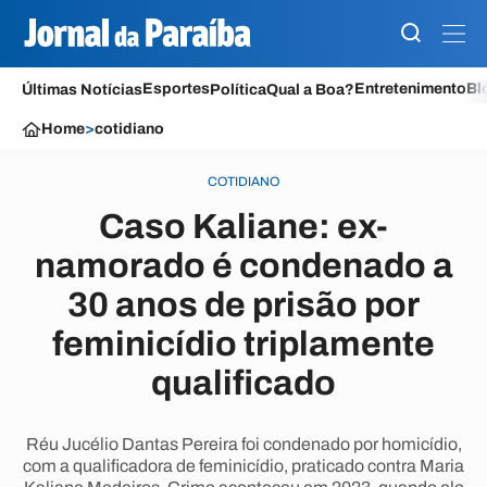
Esportes
Entretenimento
Bl
Últimas Notícias
Política
Qual a Boa?
Home
>
cotidiano
COTIDIANO
Caso Kaliane: ex-
namorado é condenado a
30 anos de prisão por
feminicídio triplamente
qualificado
Réu Jucélio Dantas Pereira foi condenado por homicídio,
com a qualificadora de feminicídio, praticado contra Maria