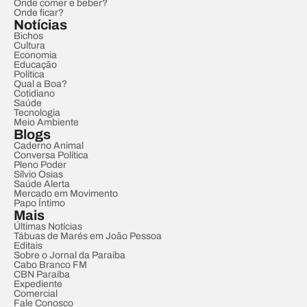
Onde comer e beber?
Onde ficar?
Notícias
Bichos
Cultura
Economia
Educação
Política
Qual a Boa?
Cotidiano
Saúde
Tecnologia
Meio Ambiente
Blogs
Caderno Animal
Conversa Política
Pleno Poder
Sílvio Osias
Saúde Alerta
Mercado em Movimento
Papo Íntimo
Mais
Últimas Notícias
Tábuas de Marés em João Pessoa
Editais
Sobre o Jornal da Paraíba
Cabo Branco FM
CBN Paraíba
Expediente
Comercial
Fale Conosco