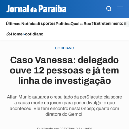
Esportes
Entretenimento
Bl
Últimas Notícias
Política
Qual a Boa?
Home
>
cotidiano
COTIDIANO
Caso Vanessa: delegado
ouve 12 pessoas e já tem
linha de investigação
Allan Murilo aguarda o resultado da per&iacute;cia sobre
a causa morte da jovem para poder divulgar o que
aconteceu. Ele tem encontro nesta&nbsp; quarta com
diretora do Gemol.