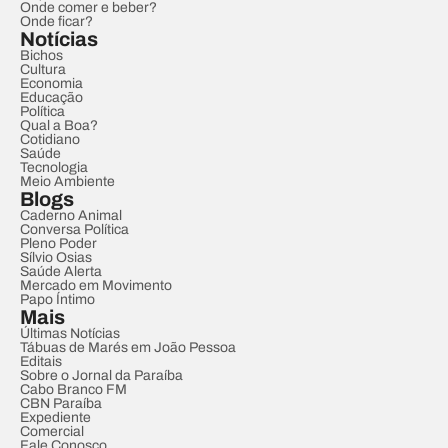
Onde comer e beber?
Onde ficar?
Notícias
Bichos
Cultura
Economia
Educação
Política
Qual a Boa?
Cotidiano
Saúde
Tecnologia
Meio Ambiente
Blogs
Caderno Animal
Conversa Política
Pleno Poder
Sílvio Osias
Saúde Alerta
Mercado em Movimento
Papo Íntimo
Mais
Últimas Notícias
Tábuas de Marés em João Pessoa
Editais
Sobre o Jornal da Paraíba
Cabo Branco FM
CBN Paraíba
Expediente
Comercial
Fale Conosco