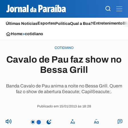
Esportes
Entretenimento
Bl
Últimas Notícias
Política
Qual a Boa?
Home
>
cotidiano
COTIDIANO
Cavalo de Pau faz show no
Bessa Grill
Banda Cavalo de Pau anima a noite no Bessa Grill. Quem
faz o show de abertura &eacute; Capil&eacute;.
Publicado em 15/01/2013 às 18:28