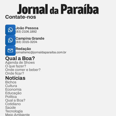
Contate-nos
João Pessoa
(83) 2106.1892
Campina Grande
(83) 3315-3204
Redação
jornalismo@jornaldaparaiba.com.br
Qual a Boa?
Agenda de Shows
O que fazer?
Onde comer e beber?
Onde ficar?
Notícias
Bichos
Cultura
Economia
Educação
Política
Qual a Boa?
Cotidiano
Saúde
Tecnologia
Meio Ambiente