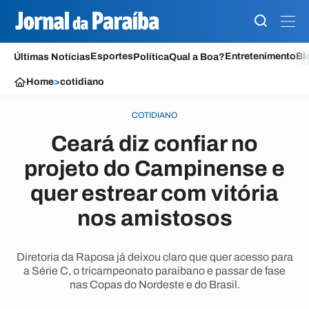
Esportes
Entretenimento
Bl
Últimas Notícias
Política
Qual a Boa?
Home
>
cotidiano
COTIDIANO
Ceará diz confiar no
projeto do Campinense e
quer estrear com vitória
nos amistosos
Diretoria da Raposa já deixou claro que quer acesso para
a Série C, o tricampeonato paraibano e passar de fase
nas Copas do Nordeste e do Brasil.