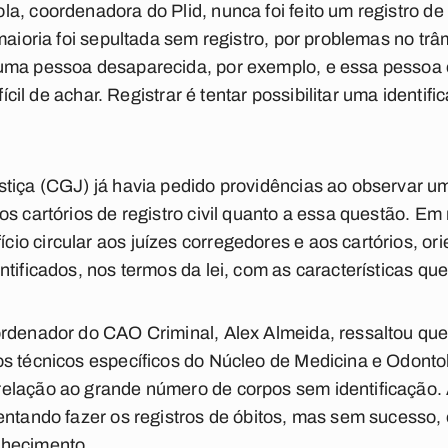
a, coordenadora do Plid, nunca foi feito um registro de
maioria foi sepultada sem registro, por problemas no trâm
uma pessoa desaparecida, por exemplo, e essa pessoa e
fícil de achar. Registrar é tentar possibilitar uma identif
tiça (CGJ) já havia pedido providências ao observar um
os cartórios de registro civil quanto a essa questão. E
o circular aos juízes corregedores e aos cartórios, o
tificados, nos termos da lei, com as características que
rdenador do CAO Criminal, Alex Almeida, ressaltou que 
os técnicos específicos do Núcleo de Medicina e Odonto
elação ao grande número de corpos sem identificação. 
entando fazer os registros de óbitos, mas sem sucesso,
nhecimento.