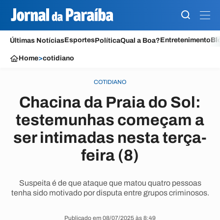
Esportes
Entretenimento
Bl
Últimas Notícias
Política
Qual a Boa?
Home
>
cotidiano
COTIDIANO
Chacina da Praia do Sol:
testemunhas começam a
ser intimadas nesta terça-
feira (8)
Suspeita é de que ataque que matou quatro pessoas
tenha sido motivado por disputa entre grupos criminosos.
Publicado em 08/07/2025 às 8:49