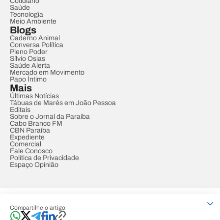
Cotidiano
Saúde
Tecnologia
Meio Ambiente
Blogs
Caderno Animal
Conversa Política
Pleno Poder
Sílvio Osias
Saúde Alerta
Mercado em Movimento
Papo Íntimo
Mais
Últimas Notícias
Tábuas de Marés em João Pessoa
Editais
Sobre o Jornal da Paraíba
Cabo Branco FM
CBN Paraíba
Expediente
Comercial
Fale Conosco
Política de Privacidade
Espaço Opinião
© REDE PARAÍBA DE COMUNICAÇÃO
Compartilhe o artigo
Developed by
Designed by