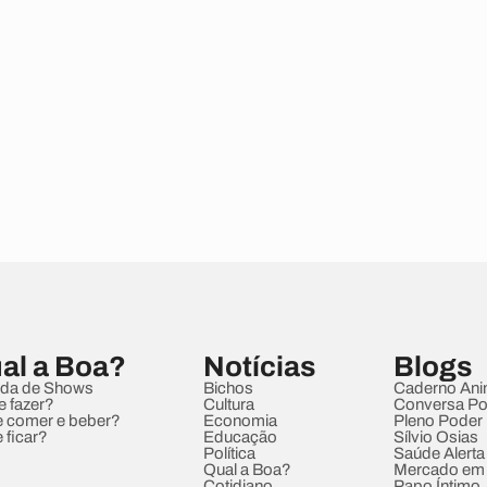
al a Boa?
Notícias
Blogs
da de Shows
Bichos
Caderno Ani
e fazer?
Cultura
Conversa Pol
 comer e beber?
Economia
Pleno Poder
 ficar?
Educação
Sílvio Osias
Política
Saúde Alerta
Qual a Boa?
Mercado em
Cotidiano
Papo Íntimo