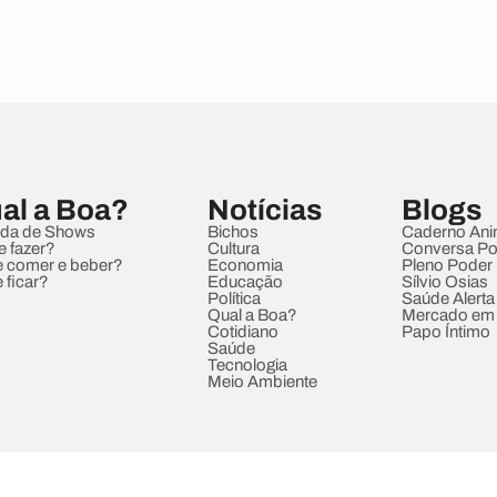
al a Boa?
Notícias
Blogs
da de Shows
Bichos
Caderno Ani
e fazer?
Cultura
Conversa Pol
 comer e beber?
Economia
Pleno Poder
 ficar?
Educação
Sílvio Osias
Política
Saúde Alerta
Qual a Boa?
Mercado em
Cotidiano
Papo Íntimo
Saúde
Tecnologia
Meio Ambiente