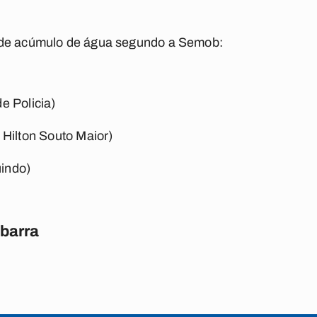
nde acúmulo de água segundo a Semob:
e Policia)
ilton Souto Maior)
indo)
barra