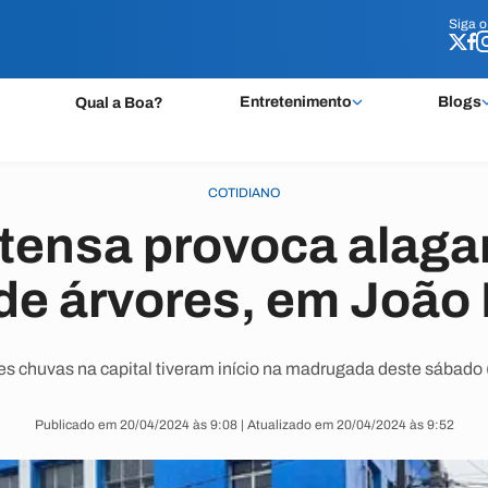
Siga 
Siga 
Entretenimento
Blogs
Qual a Boa?
COTIDIANO
tensa provoca alag
de árvores, em João
es chuvas na capital tiveram início na madrugada deste sábado 
Publicado em 20/04/2024 às 9:08 | Atualizado em 20/04/2024 às 9:52