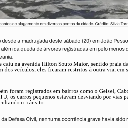
ntos de alagamento em diversos pontos da cidade. Crédito: Silvia To
as desde a madrugada deste sábado (20) em
João Pess
 além da queda de árvores registradas em pelo menos do
eania.
 caiu na avenida Hilton Souto Maior, sentido praia d
dos veículos, eles ficaram restritos à outra via, em 
ém foram registrados em bairros como o Geisel, Cabo
U, os carros pequenos estavam desviando por vias par
cultando o trânsito.
a Defesa Civil, nenhuma ocorrência grave havia sido re