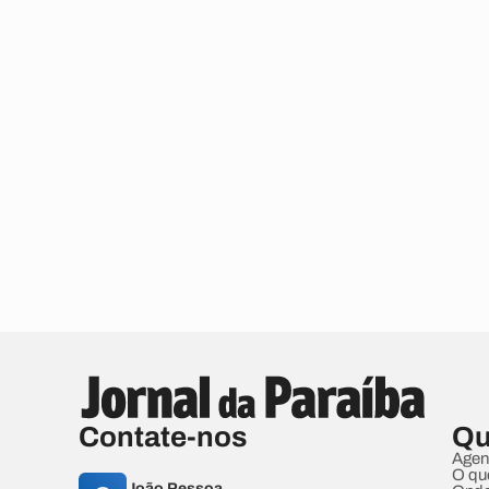
Contate-nos
Qu
Agen
O qu
João Pessoa