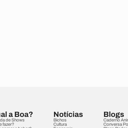
al a Boa?
Notícias
Blogs
da de Shows
Bichos
Caderno Ani
e fazer?
Cultura
Conversa Pol