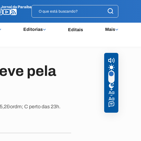
o
o
Jornal da Paraíba
Jornal da Paraíba
Editorias
Mais
Editais
eve pela
5,2&ordm; C perto das 23h.