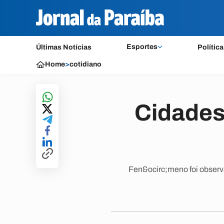
Esportes
Últimas Notícias
Política
Home
>
cotidiano
Cidades
Fen&ocirc;meno foi observ