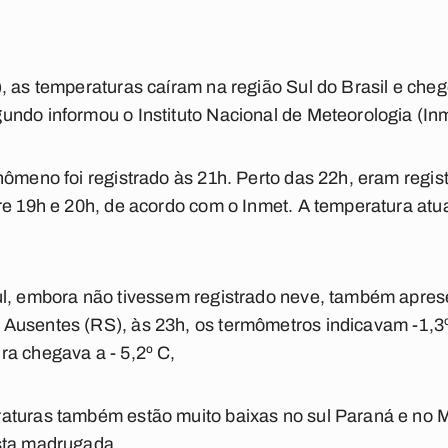
), as temperaturas caíram na região Sul do Brasil e ch
ndo informou o Instituto Nacional de Meteorologia (Inm
nômeno foi registrado às 21h. Perto das 22h, eram regi
re 19h e 20h, de acordo com o Inmet. A temperatura atua
ul, embora não tivessem registrado neve, também apre
Ausentes (RS), às 23h, os termômetros indicavam -1,3º
a chegava a - 5,2º C,
aturas também estão muito baixas no sul Paraná e no M
sta madrugada.