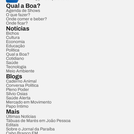
Qual a Boa?
Agenda de Shows
O que fazer?
Onde comer e beber?
Onde ficar?
Notícias
Bichos
Cultura
Economia
Educação
Política
Qual a Boa?
Cotidiano
Saúde
Tecnologia
Meio Ambiente
Blogs
Caderno Animal
Conversa Política
Pleno Poder
Sílvio Osias
Saúde Alerta
Mercado em Movimento
Papo Íntimo
Mais
Últimas Notícias
Tábuas de Marés em João Pessoa
Editais
Sobre o Jornal da Paraíba
Cabo Branco FM