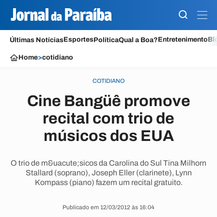
Esportes
Entretenimento
Bl
Últimas Notícias
Política
Qual a Boa?
Home
>
cotidiano
COTIDIANO
Cine Bangüê promove
recital com trio de
músicos dos EUA
O trio de m&uacute;sicos da Carolina do Sul Tina Milhorn
Stallard (soprano), Joseph Eller (clarinete), Lynn
Kompass (piano) fazem um recital gratuito.
Publicado em 12/03/2012 às 16:04