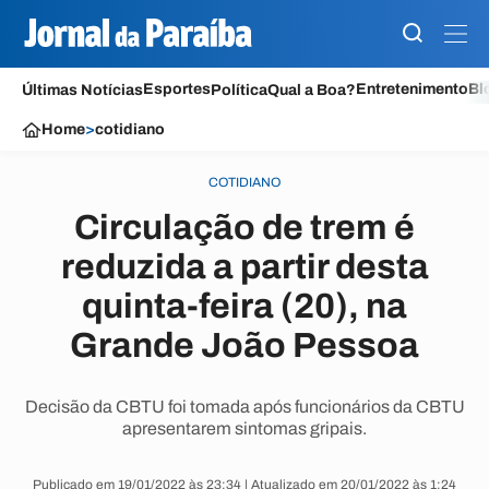
Esportes
Entretenimento
Bl
Últimas Notícias
Política
Qual a Boa?
Home
>
cotidiano
COTIDIANO
Circulação de trem é
reduzida a partir desta
quinta-feira (20), na
Grande João Pessoa
Decisão da CBTU foi tomada após funcionários da CBTU
apresentarem sintomas gripais.
Publicado em 19/01/2022 às 23:34 | Atualizado em 20/01/2022 às 1:24