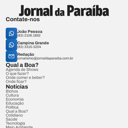
Contate-nos
João Pessoa
(83) 2106.1892
Campina Grande
(83) 3315-3204
Redação
jornalismo@jornaldaparaiba.com.br
Qual a Boa?
Agenda de Shows
O que fazer?
Onde comer e beber?
Onde ficar?
Notícias
Bichos
Cultura
Economia
Educação
Política
Qual a Boa?
Cotidiano
Saúde
Tecnologia
Meio Ambiente