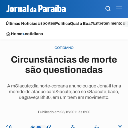
Esportes
Entretenimento
Bl
Últimas Notícias
Política
Qual a Boa?
Home
>
cotidiano
COTIDIANO
Circunstâncias de morte
são questionadas
A m&iacute;dia norte-coreana anunciou que Jong-il teria
morrido de ataque card&iacute;aco no s&aacute;bado,
&agrave;s 8h30, em um trem em movimento.
Publicado em 23/12/2011 às 8:00