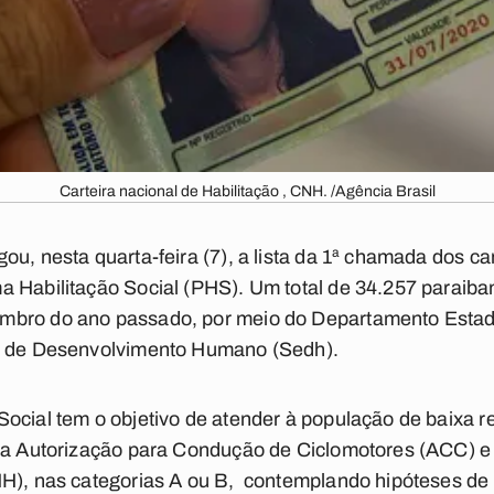
Carteira nacional de Habilitação , CNH. /Agência Brasil
ou, nesta quarta-feira (7), a lista da 1ª chamada dos c
a Habilitação Social (PHS). Um total de 34.257 paraiba
bro do ano passado, por meio do Departamento Estadu
ia de Desenvolvimento Humano (Sedh).
ocial tem o objetivo de atender à população de baixa re
da Autorização para Condução de Ciclomotores (ACC) e 
NH), nas categorias A ou B, contemplando hipóteses d