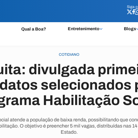
Siga 
Siga 
Entretenimento
Blogs
Qual a Boa?
COTIDIANO
ta: divulgada primei
datos selecionados 
grama Habilitação So
ial atende a população de baixa renda, possibilitando que co
itação. O objetivo é preencher 5 mil vagas, distribuídas nas 
Estado.