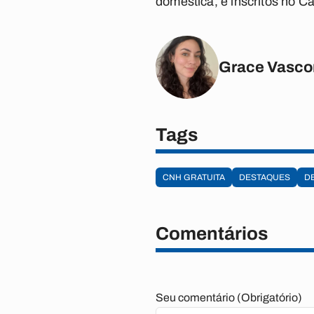
doméstica, e inscritos no 
Grace Vasco
Tags
CNH GRATUITA
DESTAQUES
D
Comentários
Seu comentário (Obrigatório)