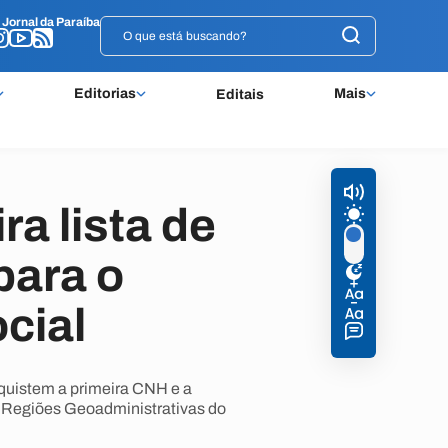
o
o
Jornal da Paraíba
Jornal da Paraíba
Editorias
Mais
Editais
ra lista de
para o
cial
nquistem a primeira CNH e a
14 Regiões Geoadministrativas do