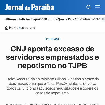
Esportes
Entretenimento
Bl
Últimas Notícias
Política
Qual a Boa?
Home
>
cotidiano
COTIDIANO
CNJ aponta excesso de
servidores emprestados e
nepotismo no TJPB
Relat&oacute;rio do ministro Gilson Dipp fixa o prazo de
dois meses para que o TJ da Para&iacute;ba devolva
todos os funcion&aacute;rios requisitados e exonere os
casos de nepotismo.