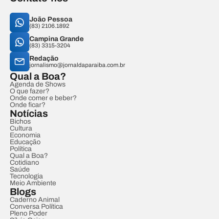
João Pessoa
(83) 2106.1892
Campina Grande
(83) 3315-3204
Redação
jornalismo@jornaldaparaiba.com.br
Qual a Boa?
Agenda de Shows
O que fazer?
Onde comer e beber?
Onde ficar?
Notícias
Bichos
Cultura
Economia
Educação
Política
Qual a Boa?
Cotidiano
Saúde
Tecnologia
Meio Ambiente
Blogs
Caderno Animal
Conversa Política
Pleno Poder