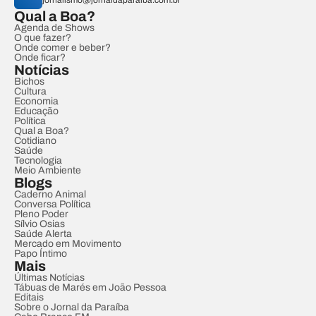
jornalismo@jornaldaparaiba.com.br
Qual a Boa?
Agenda de Shows
O que fazer?
Onde comer e beber?
Onde ficar?
Notícias
Bichos
Cultura
Economia
Educação
Política
Qual a Boa?
Cotidiano
Saúde
Tecnologia
Meio Ambiente
Blogs
Caderno Animal
Conversa Política
Pleno Poder
Sílvio Osias
Saúde Alerta
Mercado em Movimento
Papo Íntimo
Mais
Últimas Notícias
Tábuas de Marés em João Pessoa
Editais
Sobre o Jornal da Paraíba