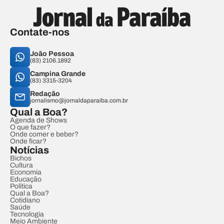
Contate-nos
João Pessoa
(83) 2106.1892
Campina Grande
(83) 3315-3204
Redação
jornalismo@jornaldaparaiba.com.br
Qual a Boa?
Agenda de Shows
O que fazer?
Onde comer e beber?
Onde ficar?
Notícias
Bichos
Cultura
Economia
Educação
Política
Qual a Boa?
Cotidiano
Saúde
Tecnologia
Meio Ambiente