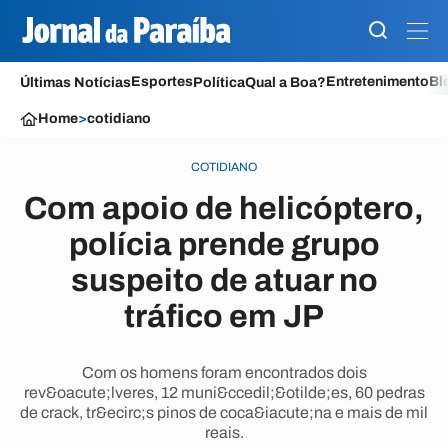
Esportes
Entretenimento
Bl
Últimas Notícias
Política
Qual a Boa?
Home
>
cotidiano
COTIDIANO
Com apoio de helicóptero,
polícia prende grupo
suspeito de atuar no
tráfico em JP
Com os homens foram encontrados dois
rev&oacute;lveres, 12 muni&ccedil;&otilde;es, 60 pedras
de crack, tr&ecirc;s pinos de coca&iacute;na e mais de mil
reais.