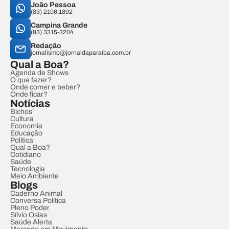
João Pessoa
(83) 2106.1892
Campina Grande
(83) 3315-3204
Redação
jornalismo@jornaldaparaiba.com.br
Qual a Boa?
Agenda de Shows
O que fazer?
Onde comer e beber?
Onde ficar?
Notícias
Bichos
Cultura
Economia
Educação
Política
Qual a Boa?
Cotidiano
Saúde
Tecnologia
Meio Ambiente
Blogs
Caderno Animal
Conversa Política
Pleno Poder
Sílvio Osias
Saúde Alerta