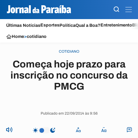
Esportes
Entretenimento
Bl
Últimas Notícias
Política
Qual a Boa?
Home
>
cotidiano
COTIDIANO
Começa hoje prazo para
inscrição no concurso da
PMCG
Publicado em 22/09/2014 às 9:56