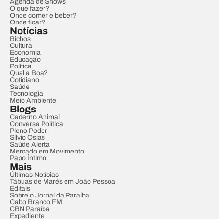
Agenda de Shows
O que fazer?
Onde comer e beber?
Onde ficar?
Notícias
Bichos
Cultura
Economia
Educação
Política
Qual a Boa?
Cotidiano
Saúde
Tecnologia
Meio Ambiente
Blogs
Caderno Animal
Conversa Política
Pleno Poder
Sílvio Osias
Saúde Alerta
Mercado em Movimento
Papo Íntimo
Mais
Últimas Notícias
Tábuas de Marés em João Pessoa
Editais
Sobre o Jornal da Paraíba
Cabo Branco FM
CBN Paraíba
Expediente