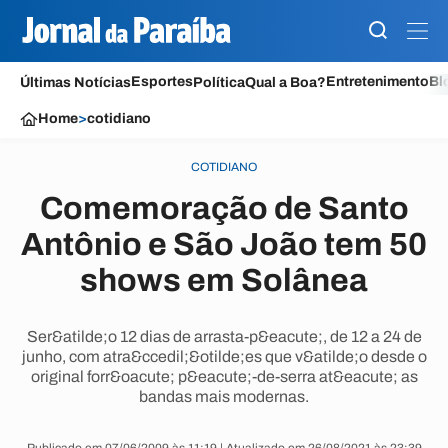
Esportes
Entretenimento
Bl
Últimas Notícias
Política
Qual a Boa?
Home
>
cotidiano
COTIDIANO
Comemoração de Santo
Antônio e São João tem 50
shows em Solânea
Ser&atilde;o 12 dias de arrasta-p&eacute;, de 12 a 24 de
junho, com atra&ccedil;&otilde;es que v&atilde;o desde o
original forr&oacute; p&eacute;-de-serra at&eacute; as
bandas mais modernas.