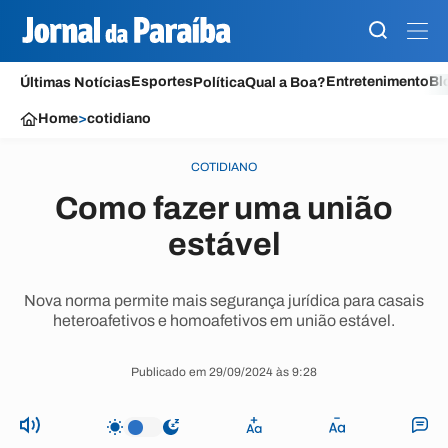
Esportes
Entretenimento
Bl
Últimas Notícias
Política
Qual a Boa?
Home
>
cotidiano
COTIDIANO
Como fazer uma união
estável
Nova norma permite mais segurança jurídica para casais
heteroafetivos e homoafetivos em união estável.
Publicado em 29/09/2024 às 9:28