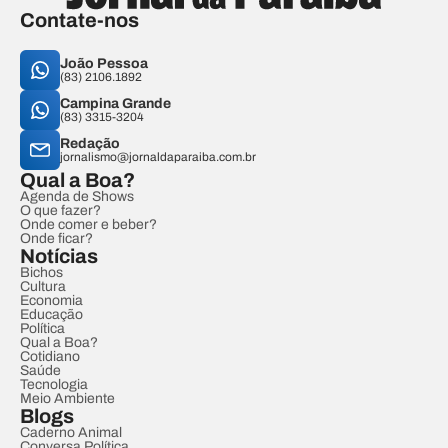
Contate-nos
João Pessoa
(83) 2106.1892
Campina Grande
(83) 3315-3204
Redação
jornalismo@jornaldaparaiba.com.br
Qual a Boa?
Agenda de Shows
O que fazer?
Onde comer e beber?
Onde ficar?
Notícias
Bichos
Cultura
Economia
Educação
Política
Qual a Boa?
Cotidiano
Saúde
Tecnologia
Meio Ambiente
Blogs
Caderno Animal
Conversa Política