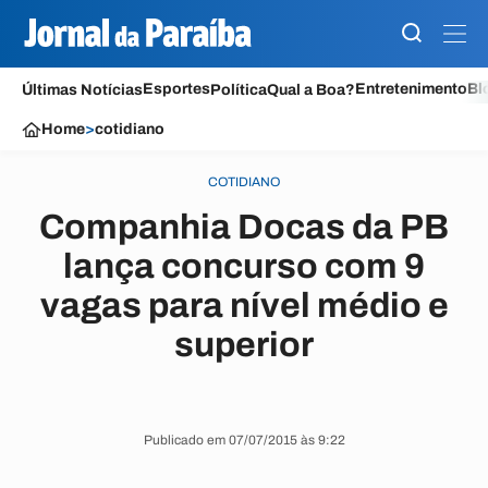
Esportes
Entretenimento
Bl
Últimas Notícias
Política
Qual a Boa?
Home
>
cotidiano
COTIDIANO
Companhia Docas da PB
lança concurso com 9
vagas para nível médio e
superior
Publicado em 07/07/2015 às 9:22