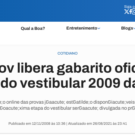
Siga 
Siga 
Entretenimento
Blogs
Qual a Boa?
COTIDIANO
 libera gabarito ofi
 do vestibular 2009 
de;o online das provas j&aacute; est&atilde;o dispon&iacute;veis
&oacute;xima etapa do vestibular ser&aacute; divulgada no pr
Publicado em 12/11/2008 às 10:36 | Atualizado em 26/08/2021 às 23:41