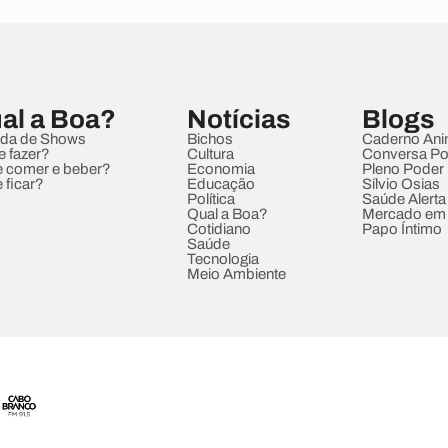
al a Boa?
Notícias
Blogs
da de Shows
Bichos
Caderno Ani
e fazer?
Cultura
Conversa Pol
 comer e beber?
Economia
Pleno Poder
 ficar?
Educação
Sílvio Osias
Política
Saúde Alerta
Qual a Boa?
Mercado em
Cotidiano
Papo Íntimo
Saúde
Tecnologia
Meio Ambiente