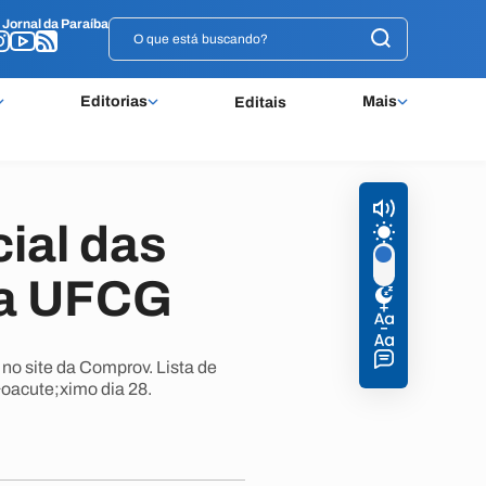
o
o
Jornal da Paraíba
Jornal da Paraíba
Editorias
Mais
Editais
cial das
da UFCG
 no site da Comprov. Lista de
&oacute;ximo dia 28.