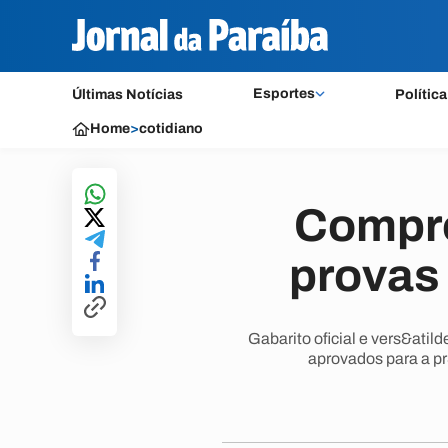
Esportes
Últimas Notícias
Política
Home
>
cotidiano
Comprov
provas
Gabarito oficial e vers&atil
aprovados para a pr