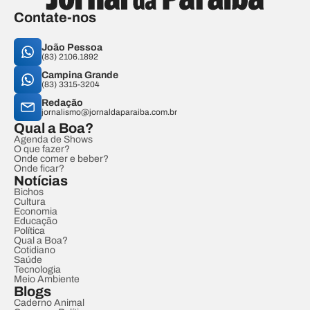
Contate-nos
João Pessoa
(83) 2106.1892
Campina Grande
(83) 3315-3204
Redação
jornalismo@jornaldaparaiba.com.br
Qual a Boa?
Agenda de Shows
O que fazer?
Onde comer e beber?
Onde ficar?
Notícias
Bichos
Cultura
Economia
Educação
Política
Qual a Boa?
Cotidiano
Saúde
Tecnologia
Meio Ambiente
Blogs
Caderno Animal