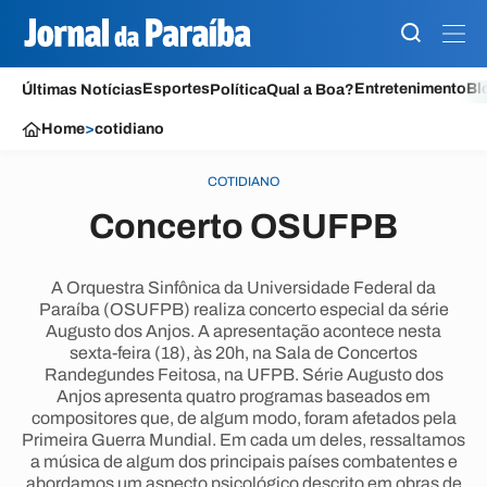
Esportes
Entretenimento
Bl
Últimas Notícias
Política
Qual a Boa?
Home
>
cotidiano
COTIDIANO
Concerto OSUFPB
A Orquestra Sinfônica da Universidade Federal da
Paraíba (OSUFPB) realiza concerto especial da série
Augusto dos Anjos. A apresentação acontece nesta
sexta-feira (18), às 20h, na Sala de Concertos
Randegundes Feitosa, na UFPB. Série Augusto dos
Anjos apresenta quatro programas baseados em
compositores que, de algum modo, foram afetados pela
Primeira Guerra Mundial. Em cada um deles, ressaltamos
a música de algum dos principais países combatentes e
abordamos um aspecto psicológico descrito em obras de