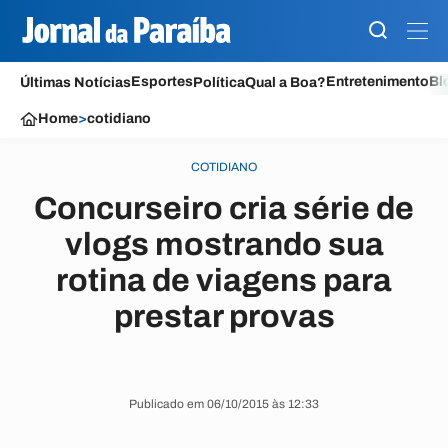
Esportes
Entretenimento
Bl
Últimas Notícias
Política
Qual a Boa?
Home
>
cotidiano
COTIDIANO
Concurseiro cria série de
vlogs mostrando sua
rotina de viagens para
prestar provas
Publicado em 06/10/2015 às 12:33