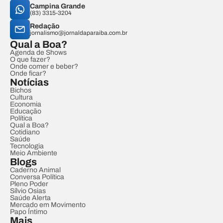
Campina Grande
(83) 3315-3204
Redação
jornalismo@jornaldaparaiba.com.br
Qual a Boa?
Agenda de Shows
O que fazer?
Onde comer e beber?
Onde ficar?
Notícias
Bichos
Cultura
Economia
Educação
Política
Qual a Boa?
Cotidiano
Saúde
Tecnologia
Meio Ambiente
Blogs
Caderno Animal
Conversa Política
Pleno Poder
Sílvio Osias
Saúde Alerta
Mercado em Movimento
Papo Íntimo
Mais