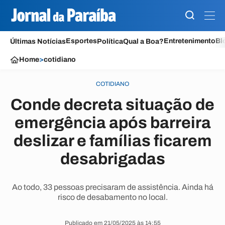
Esportes
Entretenimento
Bl
Últimas Notícias
Política
Qual a Boa?
Home
>
cotidiano
COTIDIANO
Conde decreta situação de
emergência após barreira
deslizar e famílias ficarem
desabrigadas
Ao todo, 33 pessoas precisaram de assistência. Ainda há
risco de desabamento no local.
Publicado em 21/05/2025 às 14:55