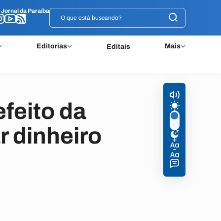
o
o
Jornal da Paraíba
Jornal da Paraíba
Editorias
Mais
Editais
feito da
r dinheiro