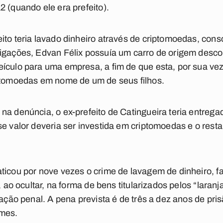
2 (quando ele era prefeito).
ito teria lavado dinheiro através de criptomoedas, cons
tigações, Edvan Félix possuía um carro de origem desc
ículo para uma empresa, a fim de que esta, por sua vez
iptomoedas em nome de um de seus filhos.
na denúncia, o ex-prefeito de Catingueira teria entrega
se valor deveria ser investida em criptomoedas e o rest
icou por nove vezes o crime de lavagem de dinheiro, fato
8, ao ocultar, na forma de bens titularizados pelos “laran
fração penal. A pena prevista é de três a dez anos de pr
imes.