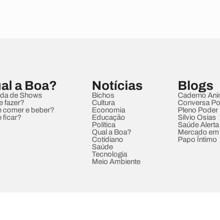
al a Boa?
Notícias
Blogs
da de Shows
Bichos
Caderno Ani
e fazer?
Cultura
Conversa Pol
 comer e beber?
Economia
Pleno Poder
 ficar?
Educação
Sílvio Osias
Política
Saúde Alerta
Qual a Boa?
Mercado em
Cotidiano
Papo Íntimo
Saúde
Tecnologia
Meio Ambiente