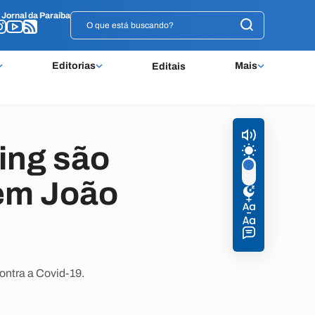
o
o
Jornal da Paraíba
Jornal da Paraíba
Editorias
Mais
Editais
ing são
em João
ontra a Covid-19.