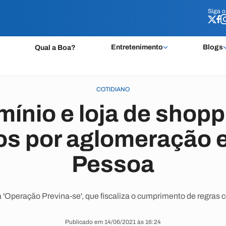
Siga 
Siga 
Entretenimento
Blogs
Qual a Boa?
COTIDIANO
ínio e loja de shopp
os por aglomeração 
Pessoa
a 'Operação Previna-se', que fiscaliza o cumprimento de regras c
Publicado em 14/06/2021 às 16:24