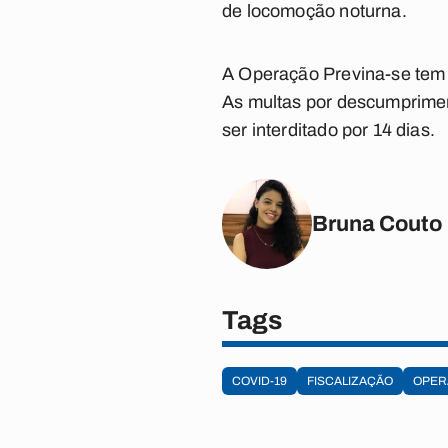
de locomoção noturna.
A Operação Previna-se tem 
As multas por descumprimen
ser interditado por 14 dias.
Bruna Couto
Tags
COVID-19
FISCALIZAÇÃO
OPER