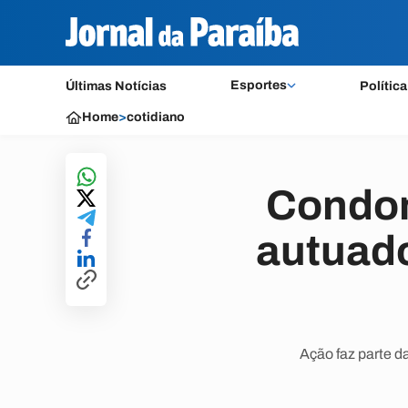
Esportes
Últimas Notícias
Política
Home
>
cotidiano
Condom
autuad
Ação faz parte d