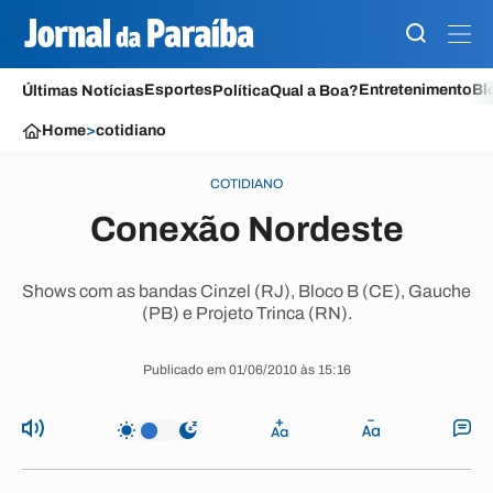
Esportes
Entretenimento
Bl
Últimas Notícias
Política
Qual a Boa?
Home
>
cotidiano
COTIDIANO
Conexão Nordeste
Shows com as bandas Cinzel (RJ), Bloco B (CE), Gauche
(PB) e Projeto Trinca (RN).
Publicado em 01/06/2010 às 15:16