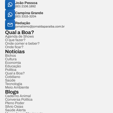
João Pessoa
(83) 2106.1892
Campina Grande
(83) 3315-3204
Redação
jornalismo@jornaldaparaiba.com.br
Qual a Boa?
Agenda de Shows
O que fazer?
Onde comer e beber?
Onde ficar?
Notícias
Bichos
Cultura
Economia
Educação
Política
Qual a Boa?
Cotidiano
Saúde
Tecnologia
Meio Ambiente
Blogs
Caderno Animal
Conversa Política
Pleno Poder
Sílvio Osias
Saúde Alerta