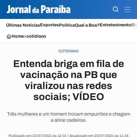
Esportes
Entretenimento
Bl
Últimas Notícias
Política
Qual a Boa?
Home
>
cotidiano
COTIDIANO
Entenda briga em fila de
vacinação na PB que
viralizou nas redes
sociais; VÍDEO
Três mulheres e um homem trocam empurrões e chegam
a atirar cadeiras.
Publicado em 22/07/2021 às 12:01 | Atualizado em 23/07/2021 às 11:16