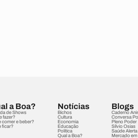
al a Boa?
Notícias
Blogs
da de Shows
Bichos
Caderno Ani
e fazer?
Cultura
Conversa Pol
 comer e beber?
Economia
Pleno Poder
 ficar?
Educação
Sílvio Osias
Política
Saúde Alerta
Qual a Boa?
Mercado em