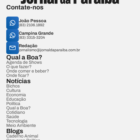
Contate-nos
João Pessoa
(83) 2106.1892
Campina Grande
(83) 3315-3204
Redação
jornalismo@jornaldaparaiba.com.br
Qual a Boa?
Agenda de Shows
O que fazer?
Onde comer e beber?
Onde ficar?
Notícias
Bichos
Cultura
Economia
Educação
Política
Qual a Boa?
Cotidiano
Saúde
Tecnologia
Meio Ambiente
Blogs
Caderno Animal