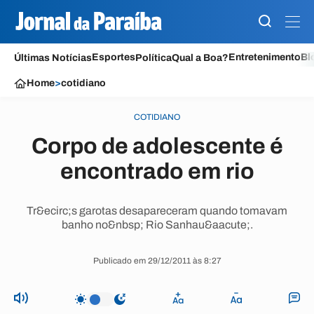
Esportes
Entretenimento
Bl
Últimas Notícias
Política
Qual a Boa?
Home
>
cotidiano
COTIDIANO
Corpo de adolescente é
encontrado em rio
Tr&ecirc;s garotas desapareceram quando tomavam
banho no&nbsp; Rio Sanhau&aacute;.
Publicado em 29/12/2011 às 8:27