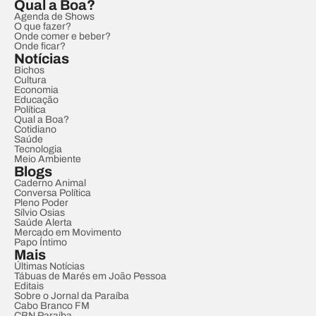
Qual a Boa?
Agenda de Shows
O que fazer?
Onde comer e beber?
Onde ficar?
Notícias
Bichos
Cultura
Economia
Educação
Política
Qual a Boa?
Cotidiano
Saúde
Tecnologia
Meio Ambiente
Blogs
Caderno Animal
Conversa Política
Pleno Poder
Sílvio Osias
Saúde Alerta
Mercado em Movimento
Papo Íntimo
Mais
Últimas Notícias
Tábuas de Marés em João Pessoa
Editais
Sobre o Jornal da Paraíba
Cabo Branco FM
CBN Paraíba