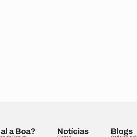
al a Boa?
Notícias
Blogs