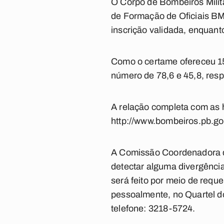
O Corpo de Bombeiros Milit
de Formação de Oficiais BM 
inscrição validada, enquanto
Como o certame ofereceu 15
número de 78,6 e 45,8, res
A relação completa com as h
http://www.bombeiros.pb.go
A Comissão Coordenadora do
detectar alguma divergência 
será feito por meio de requ
pessoalmente, no Quartel d
telefone: 3218-5724.