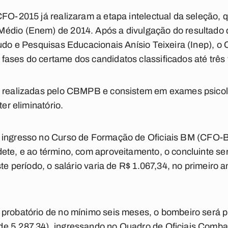
FO-2015 já realizaram a etapa intelectual da seleção, qu
édio (Enem) de 2014. Após a divulgação do resultado 
tudo e Pesquisas Educacionais Anísio Teixeira (Inep), o
fases do certame dos candidatos classificados até três
o realizadas pelo CBMPB e consistem em exames psicol
ter eliminatório.
 ingresso no Curso de Formação de Oficiais BM (CFO-
ete, e ao término, com aproveitamento, o concluinte se
ste período, o salário varia de R$ 1.067,34, no primeiro
 probatório de no mínimo seis meses, o bombeiro será 
e 5.287,34), ingressando no Quadro de Oficiais Comba