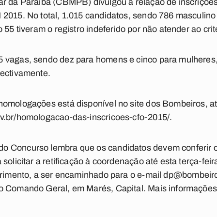
ar da Paraíba (CBMPB) divulgou a relação de inscriçõ
2015. No total, 1.015 candidatos, sendo 786 masculino 
 55 tiveram o registro indeferido por não atender ao crité
 vagas, sendo dez para homens e cinco para mulheres,
pectivamente.
omologações está disponível no site dos Bombeiros, atr
v.br/homologacao-das-inscricoes-cfo-2015/.
 Concurso lembra que os candidatos devem conferir os
solicitar a retificação à coordenação até esta terça-fei
erimento, a ser encaminhado para o e-mail
dp@bombeiros
o Comando Geral, em Marés, Capital. Mais informações