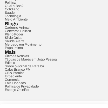
Política
Qual a Boa?
Cotidiano
Saúde
Tecnologia
Meio Ambiente
Blogs
Caderno Animal
Conversa Política
Pleno Poder
Sílvio Osias
Saúde Alerta
Mercado em Movimento
Papo Íntimo
Mais
Últimas Notícias
Tábuas de Marés em João Pessoa
Editais
Sobre o Jornal da Paraíba
Cabo Branco FM
CBN Paraíba
Expediente
Comercial
Fale Conosco
Política de Privacidade
Espaço Opinião
© REDE PARAÍBA DE COMUNICAÇÃO