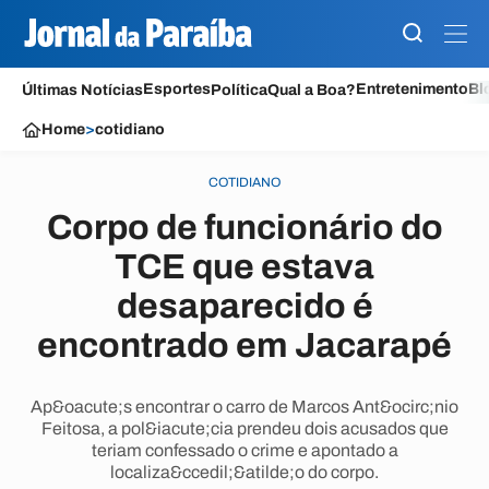
Esportes
Entretenimento
Bl
Últimas Notícias
Política
Qual a Boa?
Home
>
cotidiano
COTIDIANO
Corpo de funcionário do
TCE que estava
desaparecido é
encontrado em Jacarapé
Ap&oacute;s encontrar o carro de Marcos Ant&ocirc;nio
Feitosa, a pol&iacute;cia prendeu dois acusados que
teriam confessado o crime e apontado a
localiza&ccedil;&atilde;o do corpo.