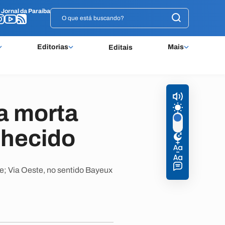
o
o
Jornal da Paraíba
Jornal da Paraíba
Editorias
Mais
Editais
a morta
nhecido
; Via Oeste, no sentido Bayeux