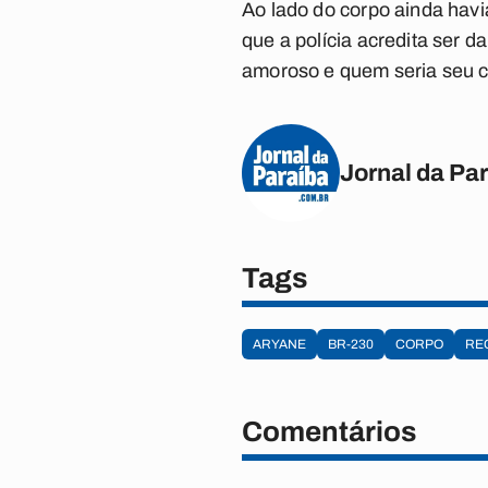
Ao lado do corpo ainda hav
que a polícia acredita ser d
amoroso e quem seria seu 
Jornal da Pa
Tags
ARYANE
BR-230
CORPO
RE
Comentários