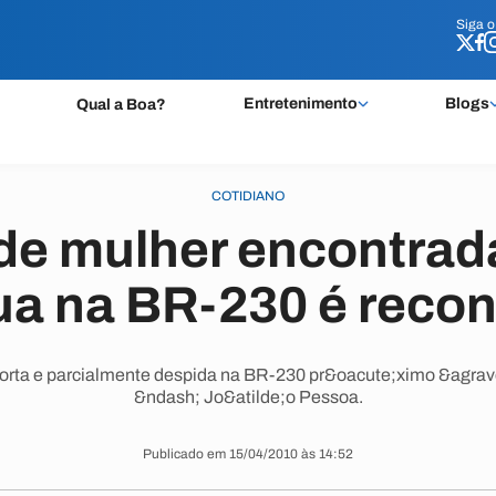
Siga 
Siga 
Entretenimento
Blogs
Qual a Boa?
COTIDIANO
de mulher encontrad
a na BR-230 é reco
orta e parcialmente despida na BR-230 pr&oacute;ximo &agrave
&ndash; Jo&atilde;o Pessoa.
Publicado em 15/04/2010 às 14:52