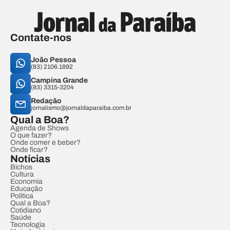
Contate-nos
João Pessoa
(83) 2106.1892
Campina Grande
(83) 3315-3204
Redação
jornalismo@jornaldaparaiba.com.br
Qual a Boa?
Agenda de Shows
O que fazer?
Onde comer e beber?
Onde ficar?
Notícias
Bichos
Cultura
Economia
Educação
Política
Qual a Boa?
Cotidiano
Saúde
Tecnologia