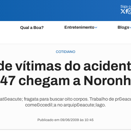
Siga 
Siga 
Entretenimento
Blogs
Qual a Boa?
COTIDIANO
e vítimas do aciden
47 chegam a Noron
at&eacute; fragata para buscar oito corpos. Trabalho de pr&eacu
come&ccedil;a no arquip&eacute;lago.
Publicado em 09/06/2009 às 10:45