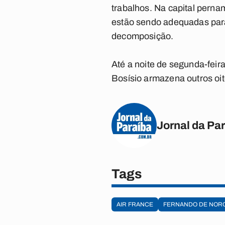
trabalhos. Na capital perna
estão sendo adequadas par
decomposição.
Até a noite de segunda-feir
Bosísio armazena outros oit
Jornal da Pa
Tags
AIR FRANCE
FERNANDO DE NOR