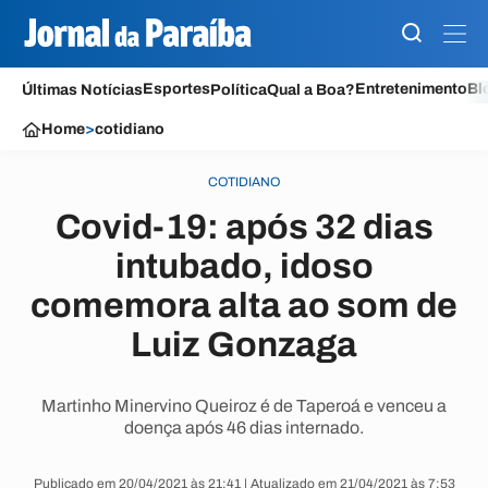
Esportes
Entretenimento
Bl
Últimas Notícias
Política
Qual a Boa?
Home
>
cotidiano
COTIDIANO
Covid-19: após 32 dias
intubado, idoso
comemora alta ao som de
Luiz Gonzaga
Martinho Minervino Queiroz é de Taperoá e venceu a
doença após 46 dias internado.
Publicado em 20/04/2021 às 21:41 | Atualizado em 21/04/2021 às 7:53