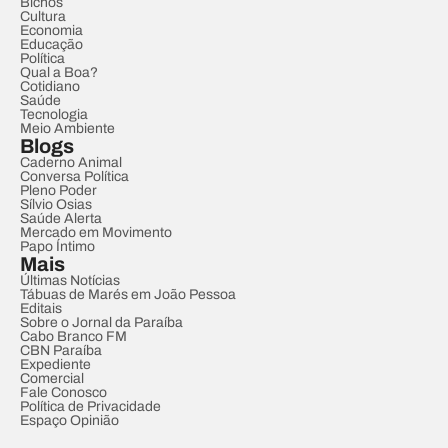
Bichos
Cultura
Economia
Educação
Política
Qual a Boa?
Cotidiano
Saúde
Tecnologia
Meio Ambiente
Blogs
Caderno Animal
Conversa Política
Pleno Poder
Sílvio Osias
Saúde Alerta
Mercado em Movimento
Papo Íntimo
Mais
Últimas Notícias
Tábuas de Marés em João Pessoa
Editais
Sobre o Jornal da Paraíba
Cabo Branco FM
CBN Paraíba
Expediente
Comercial
Fale Conosco
Política de Privacidade
Espaço Opinião