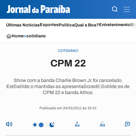
Esportes
Entretenimento
Bl
Últimas Notícias
Política
Qual a Boa?
Home
>
cotidiano
COTIDIANO
CPM 22
Show com a banda Charlie Brown Jr. foi cancelado.
Est&atilde;o mantidas as apresenta&ccedil;&otilde;es de
CPM 22 e banda Athos.
Publicado em 24/01/2011 às 15:01