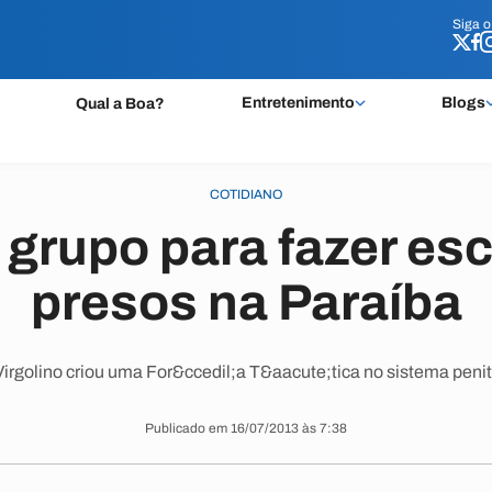
Siga 
Siga 
Entretenimento
Blogs
Qual a Boa?
COTIDIANO
 grupo para fazer esc
presos na Paraíba
irgolino criou uma For&ccedil;a T&aacute;tica no sistema peni
Publicado em 16/07/2013 às 7:38