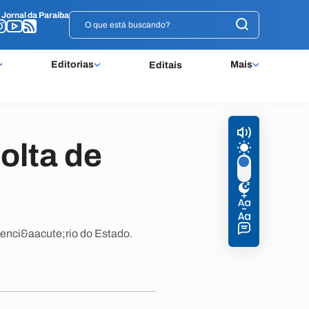
o
o
Jornal da Paraíba
Jornal da Paraíba
Editorias
Mais
Editais
olta de
tenci&aacute;rio do Estado.