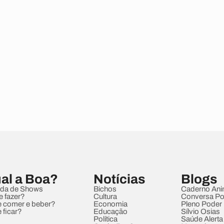
al a Boa?
Notícias
Blogs
da de Shows
Bichos
Caderno Ani
e fazer?
Cultura
Conversa Pol
 comer e beber?
Economia
Pleno Poder
 ficar?
Educação
Sílvio Osias
Política
Saúde Alerta