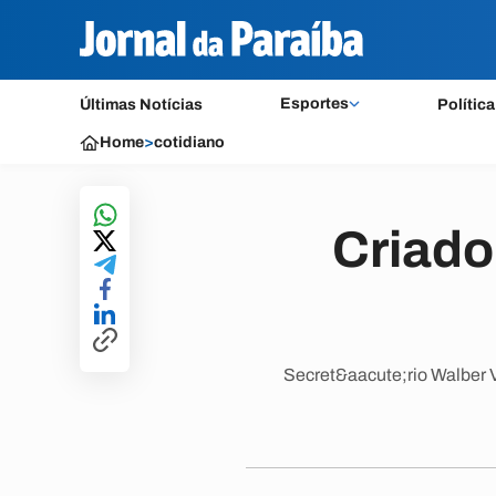
Esportes
Últimas Notícias
Política
Home
>
cotidiano
Criado
Secret&aacute;rio Walber V