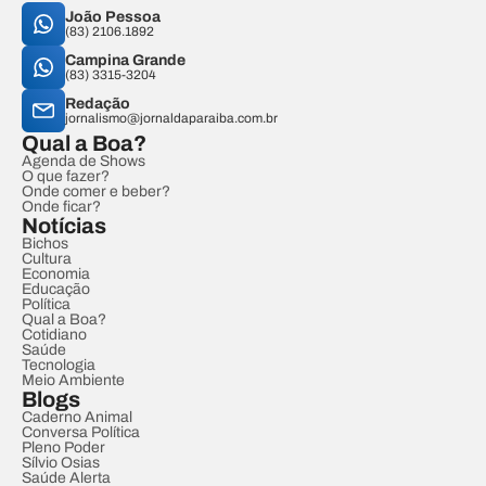
João Pessoa
(83) 2106.1892
Campina Grande
(83) 3315-3204
Redação
jornalismo@jornaldaparaiba.com.br
Qual a Boa?
Agenda de Shows
O que fazer?
Onde comer e beber?
Onde ficar?
Notícias
Bichos
Cultura
Economia
Educação
Política
Qual a Boa?
Cotidiano
Saúde
Tecnologia
Meio Ambiente
Blogs
Caderno Animal
Conversa Política
Pleno Poder
Sílvio Osias
Saúde Alerta