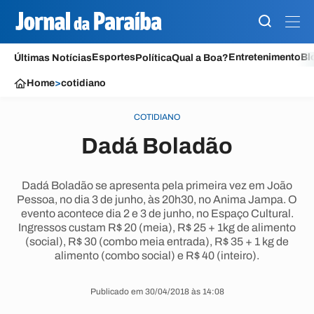
Esportes
Entretenimento
Bl
Últimas Notícias
Política
Qual a Boa?
Home
>
cotidiano
COTIDIANO
Dadá Boladão
Dadá Boladão se apresenta pela primeira vez em João
Pessoa, no dia 3 de junho, às 20h30, no Anima Jampa. O
evento acontece dia 2 e 3 de junho, no Espaço Cultural.
Ingressos custam R$ 20 (meia), R$ 25 + 1kg de alimento
(social), R$ 30 (combo meia entrada), R$ 35 + 1 kg de
alimento (combo social) e R$ 40 (inteiro).
Publicado em 30/04/2018 às 14:08