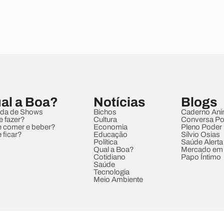
al a Boa?
Notícias
Blogs
da de Shows
Bichos
Caderno Ani
e fazer?
Cultura
Conversa Pol
 comer e beber?
Economia
Pleno Poder
 ficar?
Educação
Sílvio Osias
Política
Saúde Alerta
Qual a Boa?
Mercado em
Cotidiano
Papo Íntimo
Saúde
Tecnologia
Meio Ambiente