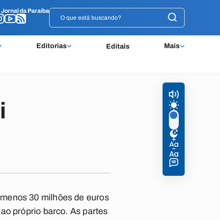
o
o
Jornal da Paraíba
Jornal da Paraíba
Editorias
Mais
Editais
i
 menos 30 milhões de euros
ao próprio barco. As partes