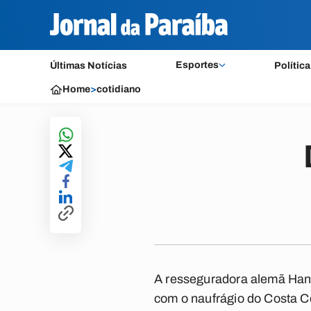
Esportes
Últimas Notícias
Política
Home
>
cotidiano
A resseguradora alemã Hann
com o naufrágio do Costa Co