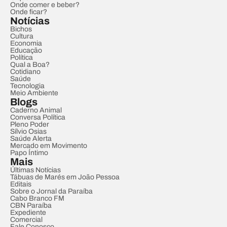
Onde comer e beber?
Onde ficar?
Notícias
Bichos
Cultura
Economia
Educação
Política
Qual a Boa?
Cotidiano
Saúde
Tecnologia
Meio Ambiente
Blogs
Caderno Animal
Conversa Política
Pleno Poder
Sílvio Osias
Saúde Alerta
Mercado em Movimento
Papo Íntimo
Mais
Últimas Notícias
Tábuas de Marés em João Pessoa
Editais
Sobre o Jornal da Paraíba
Cabo Branco FM
CBN Paraíba
Expediente
Comercial
Fale Conosco