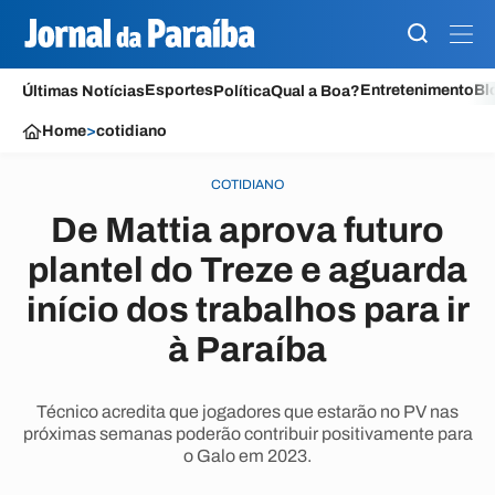
Esportes
Entretenimento
Bl
Últimas Notícias
Política
Qual a Boa?
Home
>
cotidiano
COTIDIANO
De Mattia aprova futuro
plantel do Treze e aguarda
início dos trabalhos para ir
à Paraíba
Técnico acredita que jogadores que estarão no PV nas
próximas semanas poderão contribuir positivamente para
o Galo em 2023.