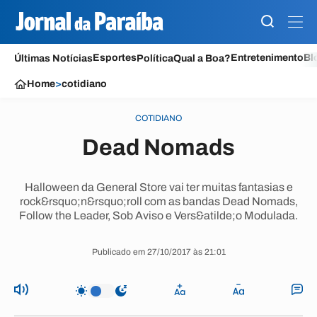
Esportes
Entretenimento
Bl
Últimas Notícias
Política
Qual a Boa?
Home
>
cotidiano
COTIDIANO
Dead Nomads
Halloween da General Store vai ter muitas fantasias e
rock&rsquo;n&rsquo;roll com as bandas Dead Nomads,
Follow the Leader, Sob Aviso e Vers&atilde;o Modulada.
Publicado em 27/10/2017 às 21:01