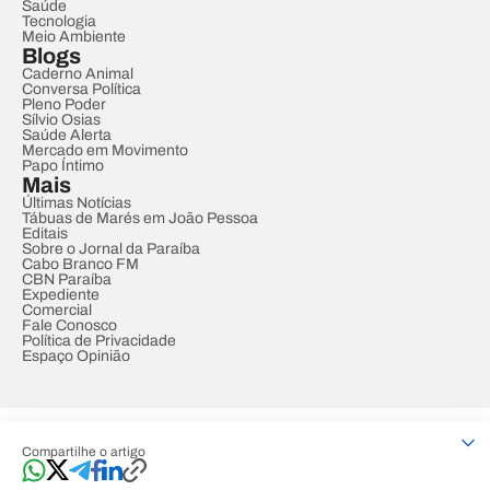
Saúde
Tecnologia
Meio Ambiente
Blogs
Caderno Animal
Conversa Política
Pleno Poder
Sílvio Osias
Saúde Alerta
Mercado em Movimento
Papo Íntimo
Mais
Últimas Notícias
Tábuas de Marés em João Pessoa
Editais
Sobre o Jornal da Paraíba
Cabo Branco FM
CBN Paraíba
Expediente
Comercial
Fale Conosco
Política de Privacidade
Espaço Opinião
© REDE PARAÍBA DE COMUNICAÇÃO
Compartilhe o artigo
Developed by
Designed by