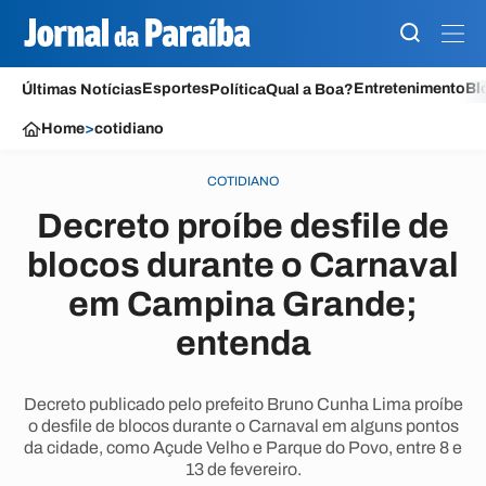
Esportes
Entretenimento
Bl
Últimas Notícias
Política
Qual a Boa?
Home
>
cotidiano
COTIDIANO
Decreto proíbe desfile de
blocos durante o Carnaval
em Campina Grande;
entenda
Decreto publicado pelo prefeito Bruno Cunha Lima proíbe
o desfile de blocos durante o Carnaval em alguns pontos
da cidade, como Açude Velho e Parque do Povo, entre 8 e
13 de fevereiro.